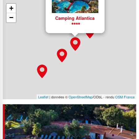
+
−
Camping Atlantica
Leaflet
| données ©
OpenStreetMap
/ODbL - rendu
OSM France