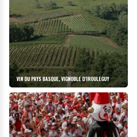
VIN DU PAYS BASQUE, VIGNOBLE D’IROULEGUY